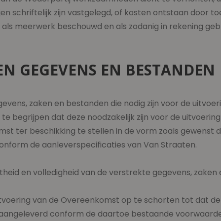
n schriftelijk zijn vastgelegd, of kosten ontstaan door t
s meerwerk beschouwd en als zodanig in rekening gebrac
REN GEGEVENS EN BESTANDEN
egevens, zaken en bestanden die nodig zijn voor de uitv
 te begrijpen dat deze noodzakelijk zijn voor de uitvoer
omst ter beschikking te stellen in de vorm zoals gewenst
conform de aanleverspecificaties van Van Straaten.
istheid en volledigheid van de verstrekte gegevens, zaken
tvoering van de Overeenkomst op te schorten tot dat de W
aangeleverd conform de daartoe bestaande voorwaarden 