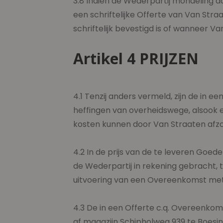
3.8 Indien de Wederpartij mondeling da
een schriftelijke Offerte van Van St
schriftelijk bevestigd is of wanneer V
Artikel 4 PRIJZEN
4.1 Tenzij anders vermeld, zijn de in 
heffingen van overheidswege, alsook 
kosten kunnen door Van Straaten afzo
4.2 In de prijs van de te leveren Goede
de Wederpartij in rekening gebracht, 
uitvoering van een Overeenkomst met 
4.3 De in een Offerte c.q. Overeenkom
af magazijn Schipholweg 939 te Boesing