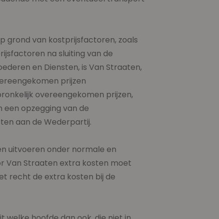
p grond van kostprijsfactoren, zoals
ijsfactoren na sluiting van de
oederen en Diensten, is Van Straaten,
overeengekomen prijzen
spronkelijk overeengekomen prijzen,
an een opzegging van de
en aan de Wederpartij.
nen uitvoeren onder normale en
or Van Straaten extra kosten moet
 recht de extra kosten bij de
 welke hoofde dan ook, die niet in