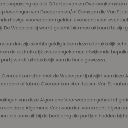
van toepassing op alle Offertes van en Overeenkomsten
op leveringen van Goederen en/of Diensten die Van Straa
De onderhavige voorwaarden gelden eveneens voor eventu
j. De Wederpartij wordt geacht hiermee akkoord te zijn 
arden zijn slechts geldig indien deze uitdrukkelijk schrifte
ren de uitdrukkelijk overeengekomen afwijkende bepaling
rtij wordt uitdrukkelijk van de hand gewezen.
eer Overeenkomsten met de Wederpartij afwijkt van deze
or eerdere of latere Overeenkomsten tussen Van Straaten
alingen van deze Algemene Voorwaarden geheel of gedeelt
gen van deze Algemene Voorwaarden van kracht blijven en
 die aansluit bij de bedoeling die partijen hadden bij he