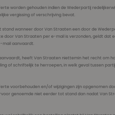
ferte worden gehouden indien de Wederpartij redelijkerwij
jke vergissing of verschrijving bevat.
t stand wanneer door Van Straaten een door de Wederpa
e door Van Straaten per e-mail is verzonden, geldt dat
e-mail aanvaardt.
 aanvaardt, heeft Van Straaten niettemin het recht om h
g of schriftelijk te herroepen, in welk geval tussen par
fferte voorbehouden en/of wijzigingen zijn opgenomen do
rvoor genoemde niet eerder tot stand dan nadat Van Stra