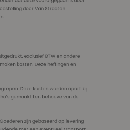
n zonder dat deze voorafgegaan is door
bestelling door Van Straaten
n.
 uitgedrukt, exclusief BTW en andere
 maken kosten. Deze heffingen en
inbegrepen. Deze kosten worden apart bij
 litho’s gemaakt ten behoeve van de
 Goederen zijn gebaseerd op levering
d houdende met een eventueel transport