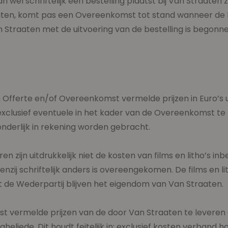
n wel schriftelijk een bestelling plaatst bij Van Straate
raaten, komt pas een Overeenkomst tot stand wanneer de 
an Straaten met de uitvoering van de bestelling is begonne
een Offerte en/of Overeenkomst vermelde prijzen in Euro’s
exclusief eventuele in het kader van de Overeenkomst te
nderlijk in rekening worden gebracht.
ren zijn uitdrukkelijk niet de kosten van films en litho’s 
tenzij schriftelijk anders is overeengekomen. De films en
de Wederpartij blijven het eigendom van Van Straaten.
st vermelde prijzen van de door Van Straaten te leveren
heliede. Dit houdt feitelijk in: exclusief kosten verban