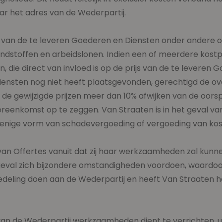
ar het adres van de Wederpartij.
n van de te leveren Goederen en Diensten onder andere o
ndstoffen en arbeidslonen. Indien een of meerdere kostpr
die direct van invloed is op de prijs van de te leveren G
iensten nog niet heeft plaatsgevonden, gerechtigd de 
n de gewijzigde prijzen meer dan 10% afwijken van de oor
ereenkomst op te zeggen. Van Straaten is in het geval v
ige vorm van schadevergoeding of vergoeding van kost
 van Offertes vanuit dat zij haar werkzaamheden zal kun
 geval zich bijzondere omstandigheden voordoen, waardo
deling doen aan de Wederpartij en heeft Van Straaten het
an de Wederpartij werkzaamheden dient te verrichten, uit