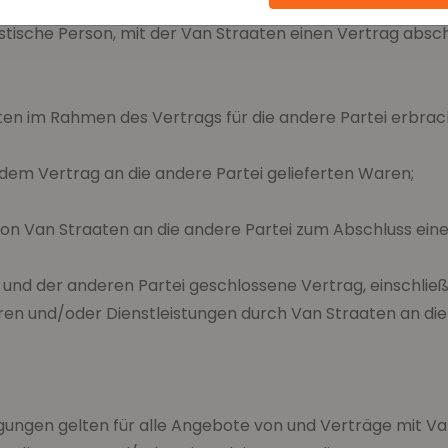
ristische Person, mit der Van Straaten einen Vertrag absc
aten im Rahmen des Vertrags für die andere Partei erbrac
dem Vertrag an die andere Partei gelieferten Waren;
 von Van Straaten an die andere Partei zum Abschluss eine
 und der anderen Partei geschlossene Vertrag, einschlie
ren und/oder Dienstleistungen durch Van Straaten an die
gungen gelten für alle Angebote von und Verträge mit Va