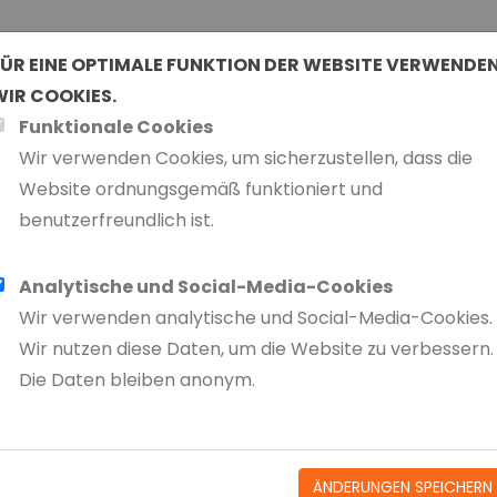
FÜR EINE OPTIMALE FUNKTION DER WEBSITE VERWENDE
WIR COOKIES.
ERBEDINGUNGEN
Funktionale Cookies
Wir verwenden Cookies, um sicherzustellen, dass die
BEDINGUNGEN DER FIRMA VAN
Website ordnungsgemäß funktioniert und
benutzerfreundlich ist.
 wird Folgendes verstanden:
Analytische und Social-Media-Cookies
Wir verwenden analytische und Social-Media-Cookies.
hstehenden Bestimmungen;
Wir nutzen diese Daten, um die Website zu verbessern.
zungsgemäß in Boesingheliede ansässig und mit Geschäftssi
Die Daten bleiben anonym.
delsregister der Handelskammer unter der Nummer 2418
r juristische Person, die mit Van Straaten einen Vertrag a
ÄNDERUNGEN SPEICHERN