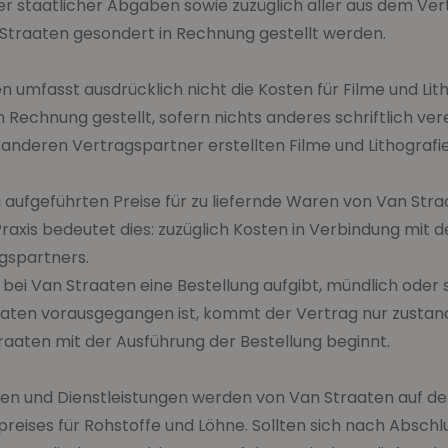
er staatlicher Abgaben sowie zuzüglich aller aus dem Ve
traaten gesondert in Rechnung gestellt werden.
ren umfasst ausdrücklich nicht die Kosten für Filme und L
echnung gestellt, sofern nichts anderes schriftlich vere
anderen Vertragspartner erstellten Filme und Lithografi
 aufgeführten Preise für zu liefernde Waren von Van Stra
 Praxis bedeutet dies: zuzüglich Kosten in Verbindung mi
gspartners.
ei Van Straaten eine Bestellung aufgibt, mündlich oder sc
raaten vorausgegangen ist, kommt der Vertrag nur zustan
traaten mit der Ausführung der Bestellung beginnt.
Waren und Dienstleistungen werden von Van Straaten auf 
spreises für Rohstoffe und Löhne. Sollten sich nach Absch