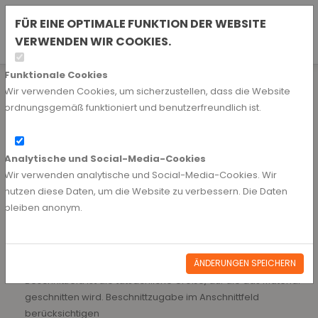
Nederlands
FÜR EINE OPTIMALE FUNKTION DER WEBSITE
EIN KONTO ANFORDERN
VERWENDEN WIR COOKIES.
Amerikaans
Funktionale Cookies
Lieferangaben
Wir verwenden Cookies, um sicherzustellen, dass die Website
ordnungsgemäß funktioniert und benutzerfreundlich ist.
Dateiformat
Bevorzugt verarbeiten wir Ihre Dokumente als PDF-Dateien
Analytische und Social-Media-Cookies
(Version 1.4 oder höher).
Wir verwenden analytische und Social-Media-Cookies. Wir
nutzen diese Daten, um die Website zu verbessern. Die Daten
Kein Überdruck
bleiben anonym.
Formate um 10 % skalieren, wenn sie größer als 5 Meter sind
Schriftarten sollten in Pfade umgewandelt oder vollständig
eingebettet werden
ÄNDERUNGEN SPEICHERN
Nettoabmessungen im Beschnittfeld angeben. Das
Beschnittfeld ist die tatsächliche Größe, auf die das Material
geschnitten wird. Beschnittzugabe im Anschnittfeld
berücksichtigen