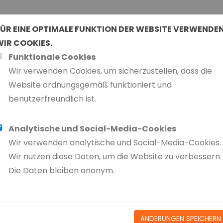
FÜR EINE OPTIMALE FUNKTION DER WEBSITE VERWENDE
WIR COOKIES.
Funktionale Cookies
Wir verwenden Cookies, um sicherzustellen, dass die
Website ordnungsgemäß funktioniert und
benutzerfreundlich ist.
swort vergessen?
 vergessen? Geben Sie Ihre E-Mail-Adresse ein. Wir send
Analytische und Social-Media-Cookies
b weniger Minuten eine E-Mail zum Zurücksetzen Ihres Pa
Wir verwenden analytische und Social-Media-Cookies.
Wir nutzen diese Daten, um die Website zu verbessern.
dresse
Die Daten bleiben anonym.
KGEHEN
NEUES PASSWORT AN
ÄNDERUNGEN SPEICHERN