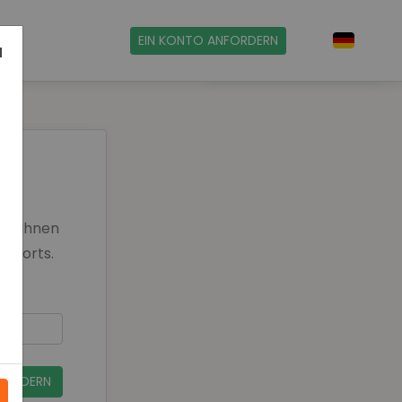
Nederlands
EIN KONTO ANFORDERN
N
Amerikaans
en Ihnen
ssworts.
FORDERN