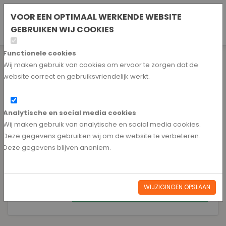
Duits
VOOR EEN OPTIMAAL WERKENDE WEBSITE
ACCOUNT AANVRAGEN
GEBRUIKEN WIJ COOKIES
Amerikaans
Functionele cookies
Wij maken gebruik van cookies om ervoor te zorgen dat de
website correct en gebruiksvriendelijk werkt.
Wachtwoord vergeten
Weet je het wachtwoord niet meer? Vul je e-mailadres in.
Analytische en social media cookies
We sturen dan binnen enkele minuten een e-mail
Wij maken gebruik van analytische en social media cookies.
waarmee een nieuw wachtwoord kan worden
Deze gegevens gebruiken wij om de website te verbeteren.
aangemaakt.
Deze gegevens blijven anoniem.
E-mailadres
WIJZIGINGEN OPSLAAN
GA TERUG
NIEUW WACHTWOORD AANVRAGEN